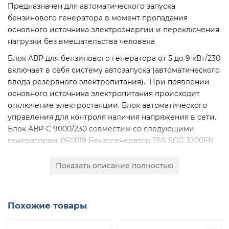
Предназначен для автоматического запуска
бензинового генератора в момент пропадания
основного источника электроэнергии и переключения
нагрузки без вмешательства человека
Блок АВР для бензинового генератора от 5 до 9 кВт/230
включает в себя систему автозапуска (автоматического
ввода резервного электропитания). При появлении
основного источника электропитания происходит
отключение электростанции. Блок автоматического
управления для контроля наличия напряжения в сети.
Блок АВР-С 9000/230 совместим со следующими
генераторам: 060019 Бензогенератор TSS SGG 3200EN
Duplex 160008 Бензогенератор TSS SGG 5000EHNA
060040 Бензогенератор инверторный SGG 5000Ei
Показать описание полностью
160010 Бензогенератор TSS SGG 6000EHNA 060027
Бензогенератор инверторный SGG 7000Ei 160014
Бензогенератор TSS SGG 8000EHNA
Похожие товары
ОСОБЕННОСТИ