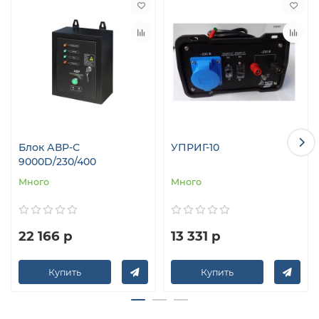
Предназначен для бензогенераторов мощностью
от 5 до 8 кВт, напряжением 230В.
При возникновении аварийной ситуации
производит автоматический запуск
электростанции, восстанавливая
электроснабжение.
Рабочий диапазон температур от +5°C до +40°C.
В режиме ожидания станция осуществляет
постоянную подзарядку бортового аккумулятора
Блок АВР-С
УПРИГ-10
от сети.
9000D/230/400
Комплектуется кабелем 2 м для подключения к
Много
Много
электростанции.
ГАРАНТИЯ И СЕРВИСНОЕ ОБСЛУЖИВАНИЕ На блок
АВР ТСС предоставляется гарантия 12 месяцев. Cеть
22 166 р
13 331 р
авторизованных сервисных центров ГК ТСС
обеспечивает поставку запасных частей, проведение
Купить
Купить
регламентного технического обслуживания,
гарантийного и постгарантийного обслуживания во
всех регионах России, что выгодно отличает