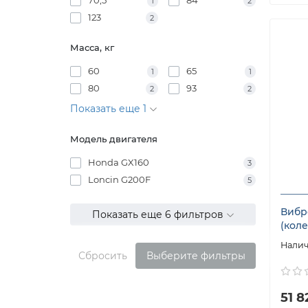
1
2
123
2
Масса, кг
60
65
1
1
80
93
2
2
Показать еще 1
Модель двигателя
Honda GX160
3
Loncin G200F
5
Вибр
Показать еще 6 фильтров
(кол
Сбросить
Выберите фильтры
51 8