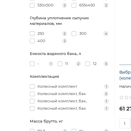
530х500
655х450
2
2
Глубина уплотнения сыпучих
материалов, мм
250
300
2
4
400
2
Емкость водяного бака, л
-
11
12
1
2
5
Вибр
Комплектация
(коле
Колесный комплект
1
Колесный комплект, бак
5
Колесный комплект, бак,
1
61 2
Колесный комплект, бак.
1
Масса брутто, кг
70,5
84