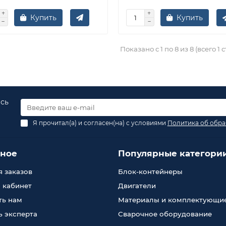
Купить
Купить
Показано с 1 по 8 из 8 (всего 1 
есь
Я прочитал(а) и согласен(на) с условиями
Политика об обра
зное
Популярные категори
 заказов
Блок-контейнеры
 кабинет
Двигатели
ть нам
Материалы и комплектующи
 эксперта
Сварочное оборудование