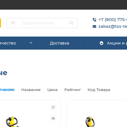
+7 (800) 775
zakaz@tss-te
ичество
Доставка
Акции и
ы
ые
лчанию
Название
Цена
Рейтинг
Код Товара