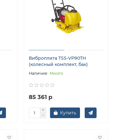
Виброплита TSS-VP90TH
(колесный комплект, бак)
Много
85 361 р
Купить