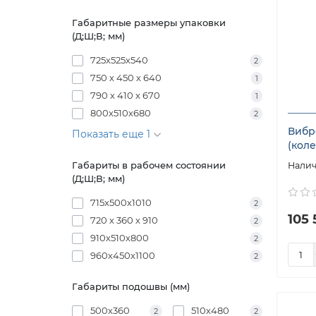
Габаритные размеры упаковки
(Д;Ш;В; мм)
725х525х540
2
750 х 450 х 640
1
790 х 410 х 670
1
800х510х680
2
Вибр
Показать еще 1
(коле
Габариты в рабочем состоянии
(Д;Ш;В; мм)
715х500х1010
2
105 
720 х 360 х 910
2
910х510х800
2
960х450х1100
2
Габариты подошвы (мм)
500х360
510х480
2
2