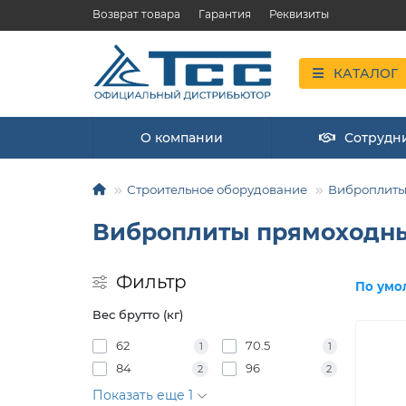
Возврат товара
Гарантия
Реквизиты
КАТАЛОГ
О компании
Сотрудн
Строительное оборудование
Виброплит
Виброплиты прямоходн
Фильтр
По умо
Вес брутто (кг)
62
70.5
1
1
84
96
2
2
Показать еще 1