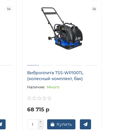
Виброплита TSS-WP100TL
(колесный комплект, бак)
Много
68 715 р
Купить