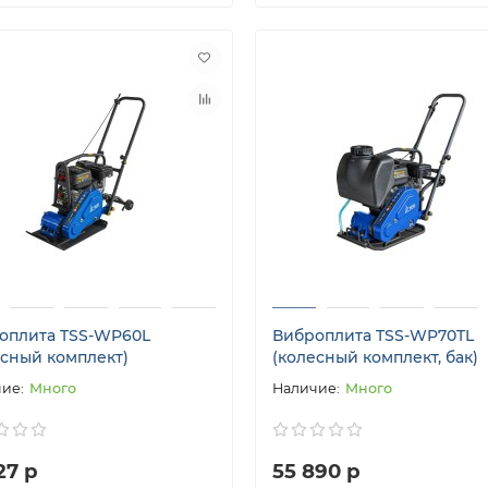
оплита TSS-WP60L
Виброплита TSS-WP70TL
есный комплект)
(колесный комплект, бак)
Много
Много
27 р
55 890 р