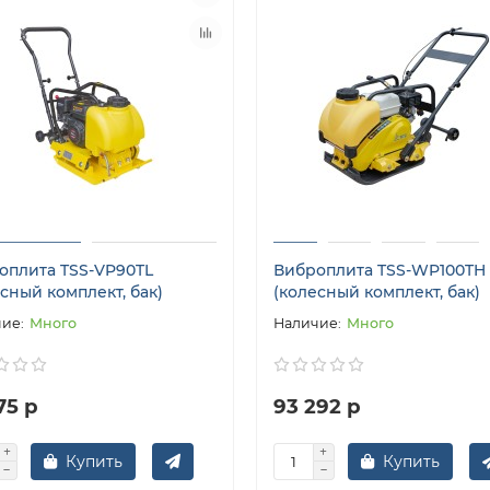
оплита TSS-VP90TL
Виброплита TSS-WP100TH
сный комплект, бак)
(колесный комплект, бак)
Много
Много
75 р
93 292 р
Купить
Купить