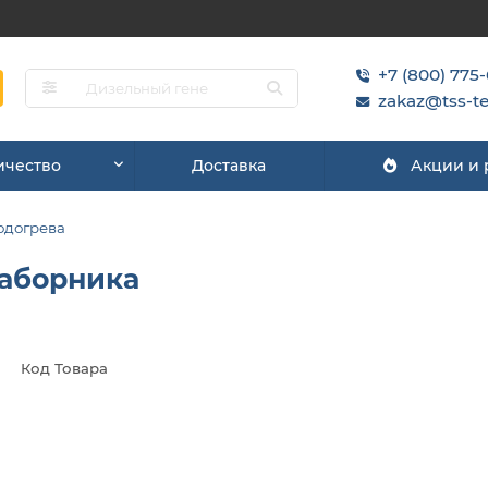
+7 (800) 775
zakaz@tss-te
ичество
Доставка
Акции и
одогрева
заборника
Код Товара