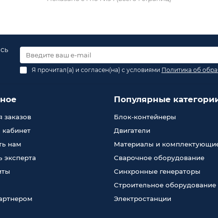
есь
Я прочитал(а) и согласен(на) с условиями
Политика об обра
зное
Популярные категори
 заказов
Блок-контейнеры
 кабинет
Двигатели
ть нам
Материалы и комплектующи
 эксперта
Сварочное оборудование
иты
Синхронные генераторы
Строительное оборудование
партнером
Электростанции