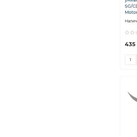
SG/CD
Motor 
435