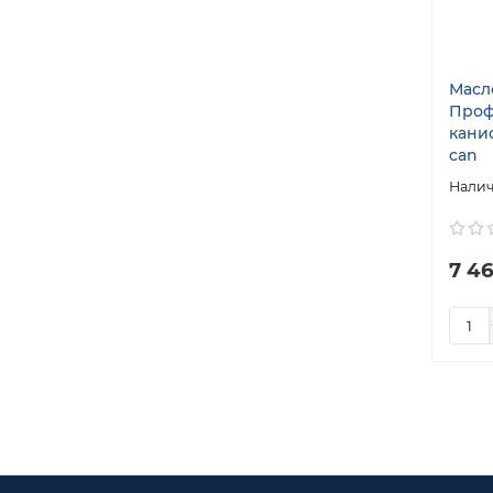
Масл
Проф
канис
can
7 46