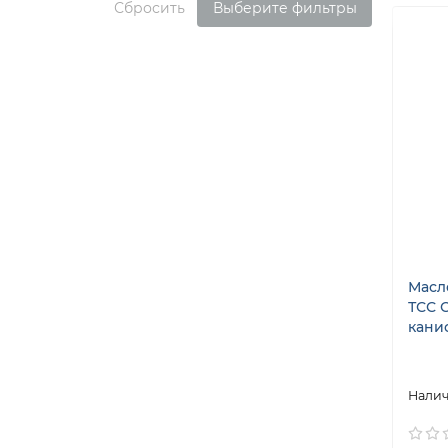
Сбросить
Выберите фильтры
Масл
ТСС 
канис