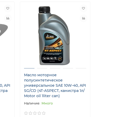
Масло моторное
полусинтетическое
, API
универсальное SAE 10W-40, API
стра
SG/CD (4T-ASPECT, канистра 1л/
Motor oil 1liter can)
Много