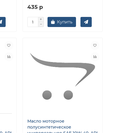
435 р
Купить
Масло моторное
полусинтетическое
, API
универсальное SAE 10W-40, API