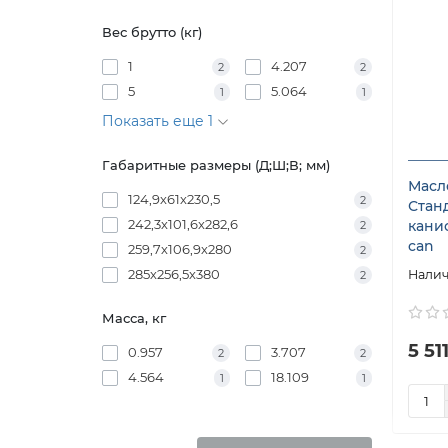
Вес брутто (кг)
1
4.207
2
2
5
5.064
1
1
Показать еще 1
Габаритные размеры (Д;Ш;В; мм)
Масл
124,9х61х230,5
2
Стан
242,3х101,6х282,6
канис
2
can
259,7х106,9х280
2
285х256,5х380
2
Масса, кг
5 51
0.957
3.707
2
2
4.564
18.109
1
1