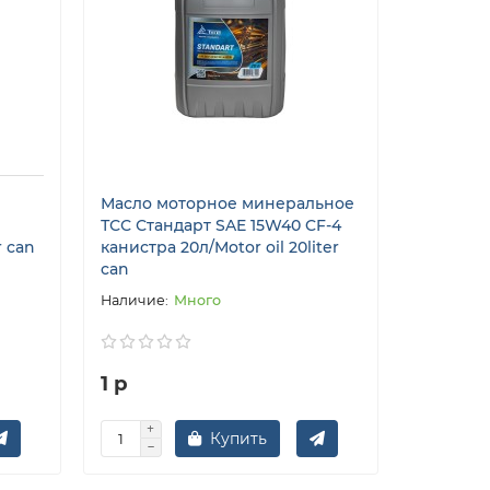
Масло моторное минеральное
ТСС Стандарт SAE 15W40 CF-4
r can
канистра 20л/Motor oil 20liter
can
Много
1 р
Купить