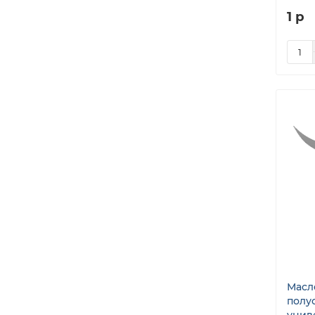
1 р
Масл
полу
унив