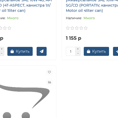
 (4T-ASPECT, канистра 1л/
SG/CD (PORTATIV, канистр
oil 1liter can)
Motor oil 4liter can)
Много
Много
 р
1 155 р
Купить
Купить