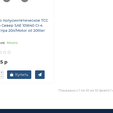
о полусинтетическое ТСС
 Север SAE 10W40 CI-4
тра 20л/Motor oil 20liter
Много
5 р
Купить
Показано с 1 по 10 из 10 (всего 1