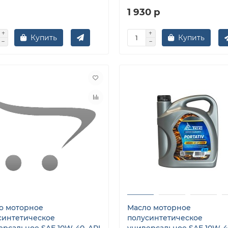
1 930 р
Купить
Купить
о моторное
Масло моторное
синтетическое
полусинтетическое
ерсальное SAE 10W-40, API
универсальное SAE 10W-40