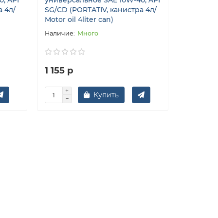
а 4л/
SG/CD (PORTATIV, канистра 4л/
Motor oil 4liter can)
Много
1 155 р
Купить