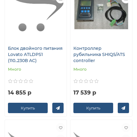
Блок двойного питания
Контроллер
Lovato ATLDPS1
рубильника SHIQ5/ATS
(110..230В AC)
controller
Много
Много
14 855 р
17 539 р
Купить
Купить