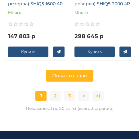
резерва) SHIQ5-1600 4P
резерва) SHIQ5-2000 4P
Много
Много
147 803 р
298 645 р
Купить
Купить
Показать еще
1
2
3
>
>|
Показано с 1 по 20 из 43 (всего 3 страниц)