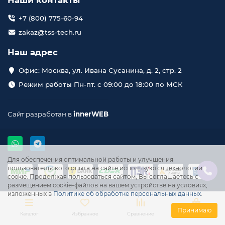
Наши контакты
+7 (800) 775-60-94
zakaz@tss-tech.ru
Наш адрес
Офис: Москва, ул. Ивана Сусанина, д. 2, стр. 2
Режим работы Пн-пт. с 09:00 до 18:00 по МСК
Сайт разработан в
innerWEB
Для обеспечения оптимальной работы и улучшения
пользовательского опыта на сайте используются технологии
cookie. Продолжая пользоваться сайтом, Вы соглашаетесь с
размещением cookie-файлов на вашем устройстве на условиях,
изложенных в
Политике об обработке персональных данных
.
Принимаю
Каталог
Избранное
Сравнение
Корзина