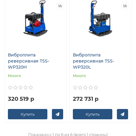
Виброплита
Виброплита
реверсивная TSS-
реверсивная TSS-
WP320H
WP320L
Много
Много
320 519 р
272 731 р
Купить
Купить
Показано с 1 по 6 из 6 (всего 1 страниц)