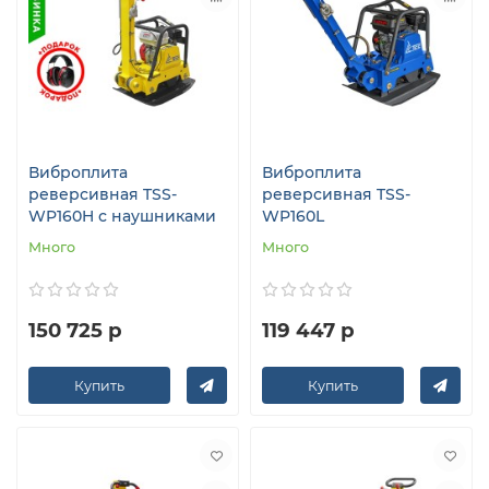
Виброплита
Виброплита
реверсивная TSS-
реверсивная TSS-
WP160H с наушниками
WP160L
Много
Много
150 725 р
119 447 р
Купить
Купить