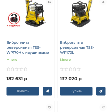
Виброплита
Виброплита
реверсивная TSS-
реверсивная TSS-
WP170H с наушниками
WP170L
Много
Много
182 631 р
137 020 р
Купить
Купить