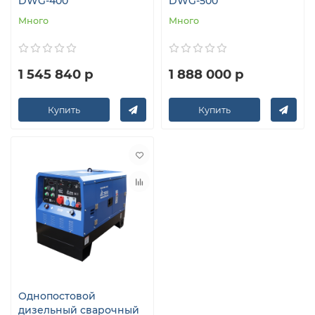
DWG-400
DWG-500
Много
Много
1 545 840 р
1 888 000 р
Купить
Купить
Однопостовой
дизельный сварочный