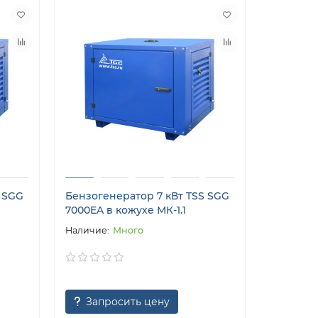
 SGG
Бензогенератор 7 кВт TSS SGG
7000EA в кожухе МК-1.1
Много
Запросить цену