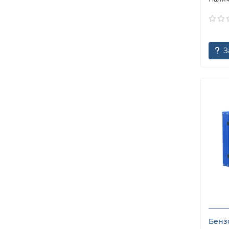
З
Бенз