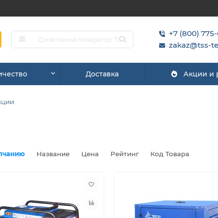
+7 (800) 775
zakaz@tss-te
ичество
Доставка
Акции и
нции
лчанию
Название
Цена
Рейтинг
Код Товара