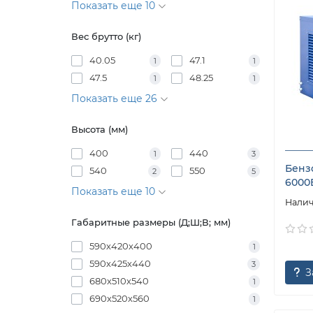
Показать еще 10
Вес брутто (кг)
40.05
47.1
1
1
47.5
48.25
1
1
Показать еще 26
Высота (мм)
400
440
1
3
Бенз
540
550
2
5
6000
Показать еще 10
Габаритные размеры (Д;Ш;В; мм)
590х420х400
1
590х425х440
3
З
680х510х540
1
690х520х560
1