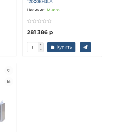
12000EH3LA
Много
281 386 р
Купить