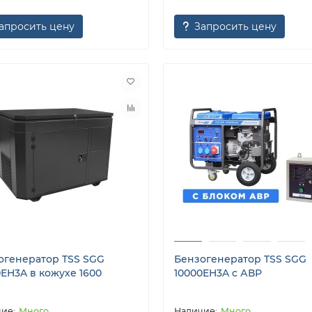
апросить цену
Запросить цену
огенератор TSS SGG
Бензогенератор TSS SGG
0EH3A в кожухе 1600
10000EH3A с АВР
Много
Много