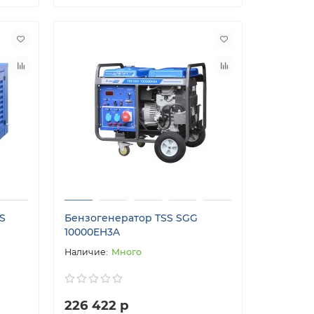
SS
Бензогенератор TSS SGG
10000EH3A
Много
226 422 р