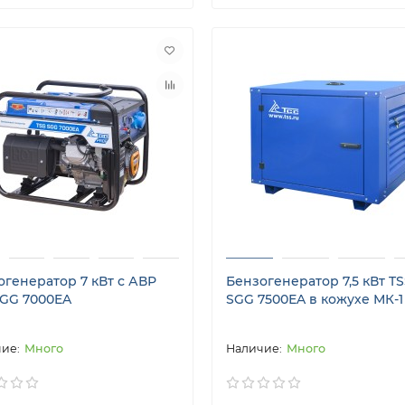
огенератор 7 кВт с АВР
Бензогенератор 7,5 кВт T
SGG 7000EA
SGG 7500ЕA в кожухе МК-1
Много
Много