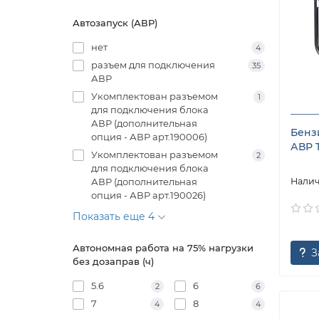
Автозапуск (АВР)
нет
4
разъем для подключения
35
АВР
Укомплектован разъемом
1
для подключения блока
АВР (дополнительная
Бенз
опция - АВР арт.190006)
АВР 
Укомплектован разъемом
2
для подключения блока
АВР (дополнительная
опция - АВР арт.190026)
Показать еще 4
Автономная работа на 75% нагрузки
З
без дозаправ (ч)
5.6
6
2
6
7
8
4
4