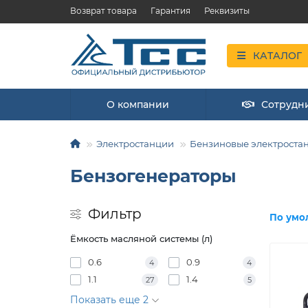
Возврат товара
Гарантия
Реквизиты
КАТАЛОГ
О компании
Сотрудн
Электростанции
Бензиновые электроста
Бензогенераторы
Фильтр
По умо
Ёмкость масляной системы (л)
0.6
0.9
4
4
1.1
1.4
27
5
Показать еще 2