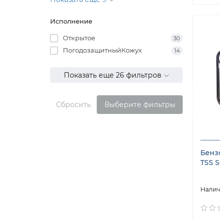
Исполнение
Открытое
30
ПогодозащитныйКожух
14
Показать еще 26 фильтров
Сбросить
Выберите фильтры
Бенз
TSS 