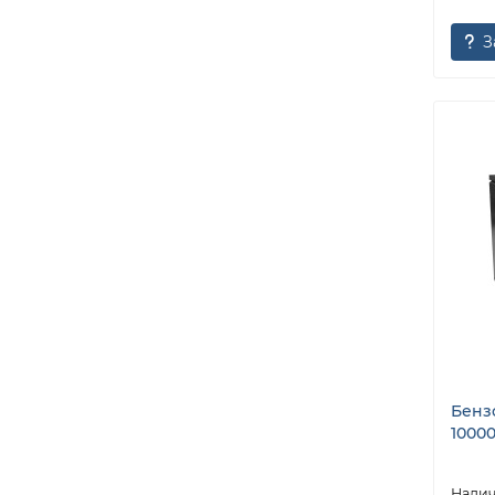
З
Бенз
1000