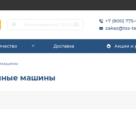
+7 (800) 775
zakaz@tss-te
ичество
Доставка
Акции и
 машины
очные машины