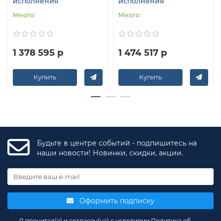
исполнения
исполнения
Много
Много
1 378 595 р
1 474 517 р
Купить
Купить
Будьте в центре событий - подпишитесь на
наши новости! Новинки, скидки, акции.
Оформить подписку
Я прочитал(а) и согласен(на) с условиями
Политика об