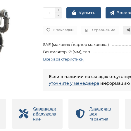
Заказа
Купить
В закладки
В сравнение
SAE (маховик / картер маховика)
Вентилятор, Ø (мм), тип
Все характеристики
Если в наличии на складах отсутств
уточните у менеджера
информацию о
Сервисное
Расширен
обслужива
ная
ние
гарантия