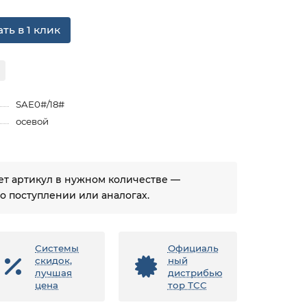
ть в 1 клик
SAE0#/18#
осевой
ует артикул в нужном количестве —
 поступлении или аналогах.
Системы
Официаль
скидок,
ный
лучшая
дистрибью
цена
тор ТСС