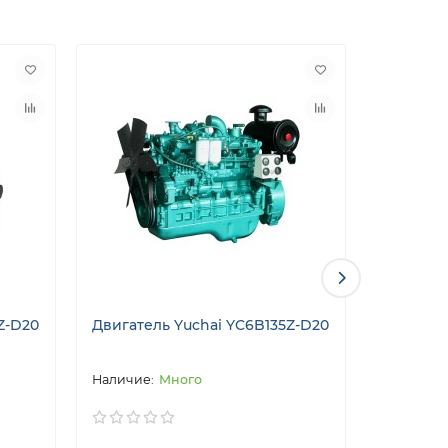
Z-D20
Двигатель Yuchai YC6B135Z-D20
Двигател
Много