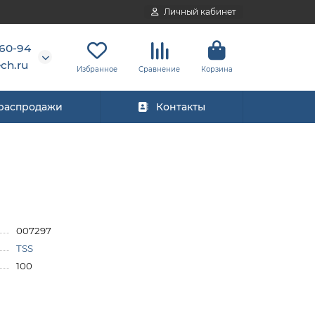
Личный кабинет
-60-94
ch.ru
Избранное
Сравнение
Корзина
 распродажи
Контакты
007297
TSS
100