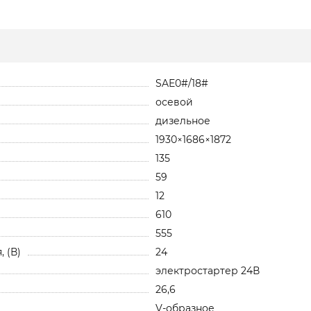
SAE0#/18#
осевой
дизельное
1930×1686×1872
135
59
12
610
555
 (В)
24
электростартер 24В
26,6
V-образное