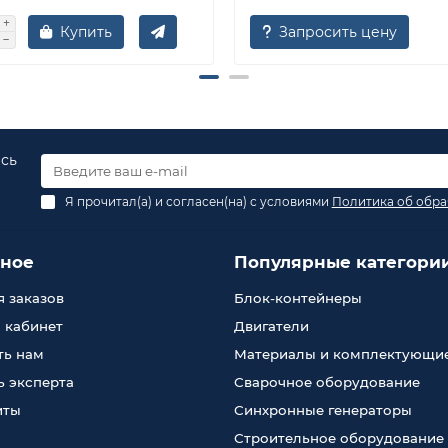
Купить
Запросить цену
есь
Я прочитал(а) и согласен(на) с условиями
Политика об обра
зное
Популярные категори
 заказов
Блок-контейнеры
 кабинет
Двигатели
ть нам
Материалы и комплектующи
 эксперта
Сварочное оборудование
иты
Синхронные генераторы
Строительное оборудование