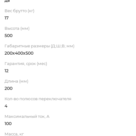
да
Вес брутто (кг)
17
Высота (мм)
500
Габаритные размеры (Д;Ш;В; мм)
200х400х500
Гарантия, срок (мес)
12
Длина (мм)
200
Кол-во полюсов переключателя
4
Максимальный ток, А
100
Масса, кг