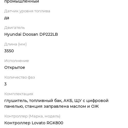
промышленный
Датчик уровня топлива
да
Двигатель
Hyundai Doosan DP222LB
Длина (мм)
3550
Исполнение
Открытое
Количество фаз
3
Комплектация
глушитель, топливный бак, АКБ, ЩУ с цифровой
панелью, станция заправлена маслом и ОЖ
Контроллер (Марка, модель)
Контроллер Lovato RGK800