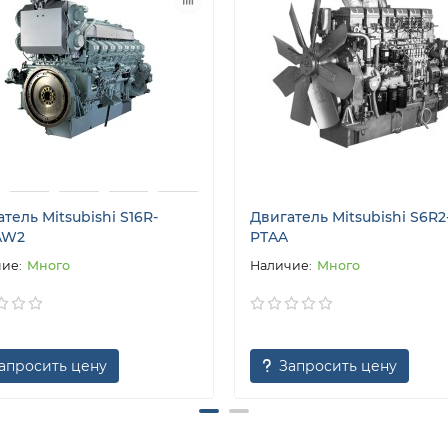
тель Mitsubishi S16R-
Двигатель Mitsubishi S6R2
AW2
PTAA
Много
Много
апросить цену
Запросить цену