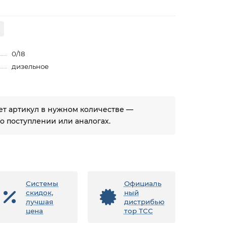
0/18
дизельное
ует артикул в нужном количестве —
 поступлении или аналогах.
Системы
Официаль
скидок,
ный
лучшая
дистрибью
цена
тор ТСС