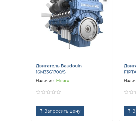
Двигатель Baudouin
Двига
16M33G1700/5
F1PT
Много
Запросить цену
З