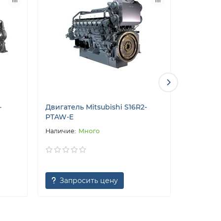
-
Двигатель Mitsubishi S16R2-
Двигате
PTAW-E
16M33G19
Много
Запросить цену
Запр