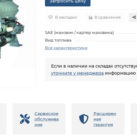
Запросить цену
В закладки
В сравнение
SAE (маховик / картер маховика)
Вид топлива
Все характеристики
Если в наличии на складах отсутств
уточните у менеджера
информацию о
Сервисное
Расширен
обслужива
ная
ние
гарантия