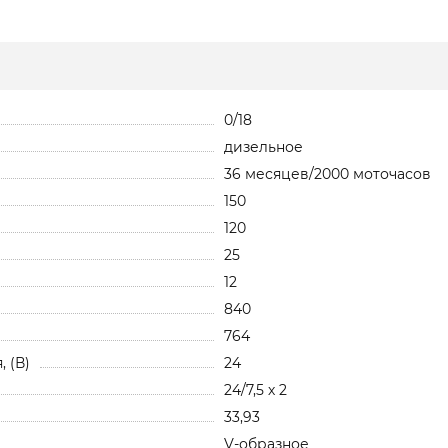
0/18
дизельное
36 месяцев/2000 моточасов
150
120
25
12
840
764
 (В)
24
24/7,5 х 2
33,93
V-образное