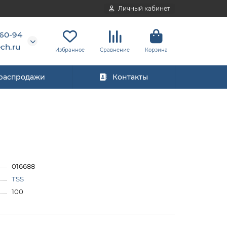
Личный кабинет
-60-94
ch.ru
Избранное
Сравнение
Корзина
 распродажи
Контакты
016688
TSS
100