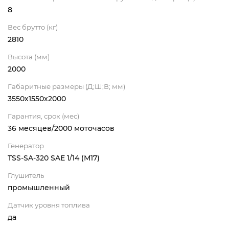
8
Вес брутто (кг)
2810
Высота (мм)
2000
Габаритные размеры (Д;Ш;В; мм)
3550х1550х2000
Гарантия, срок (мес)
36 месяцев/2000 моточасов
Генератор
TSS-SA-320 SAE 1/14 (М17)
Глушитель
промышленный
Датчик уровня топлива
да