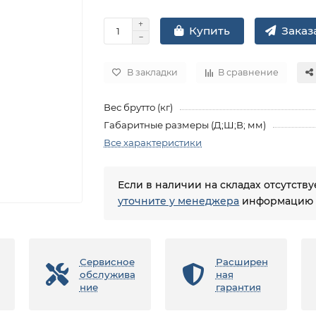
Заказа
Купить
В закладки
В сравнение
Вес брутто (кг)
Габаритные размеры (Д;Ш;В; мм)
Все характеристики
Если в наличии на складах отсутств
уточните у менеджера
информацию о
Сервисное
Расширен
обслужива
ная
ние
гарантия