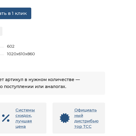
ть в 1 клик
602
1020х610х860
ует артикул в нужном количестве —
 поступлении или аналогах.
Системы
Официаль
скидок,
ный
лучшая
дистрибью
цена
тор ТСС