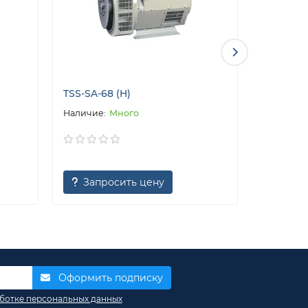
TSS-SA-68 (H)
TSS-SA-4
Много
Запросить цену
Запр
Оформить подписку
ботке персональных данных