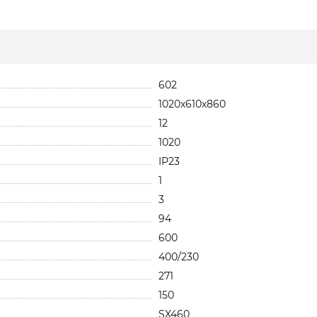
602
1020х610х860
12
1020
IP23
1
3
94
600
400/230
271
150
SX460