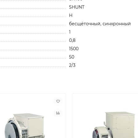
SHUNT
Н
бесщёточный, синхронный
1
0,8
1500
50
2/3