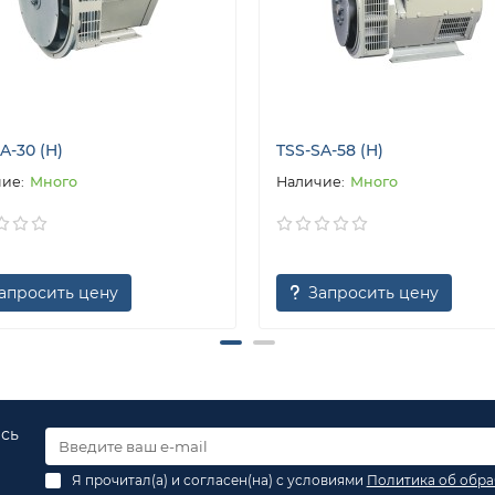
A-30 (H)
TSS-SA-58 (H)
Много
Много
апросить цену
Запросить цену
есь
Я прочитал(а) и согласен(на) с условиями
Политика об обра