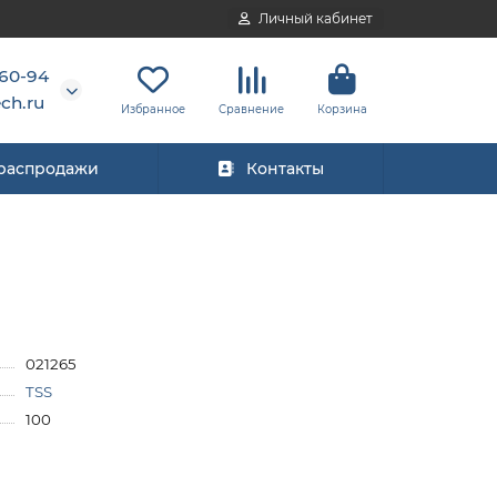
Личный кабинет
-60-94
ch.ru
Избранное
Сравнение
Корзина
 распродажи
Контакты
021265
TSS
100