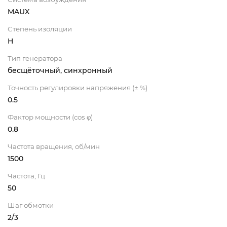
MAUX
Степень изоляции
H
Тип генератора
бесщёточный, синхронный
Точность регулировки напряжения (± %)
0.5
Фактор мощности (cos φ)
0.8
Частота вращения, об/мин
1500
Частота, Гц
50
Шаг обмотки
2/3