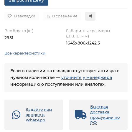
Запросить цену
В закладки
В сравнение
Вес брутто (кг)
Габаритные размеры
(Д;Ш;В; мм)
2951
1645х806х1242.5
Все характеристики
Если в наличии на складах отсутствует артикул в
нужном количестве —
уточните у менеджера
информацию о поступлении или аналогах.
Быстрая
Задайте нам
доставка
вопрос в
продукции по
WhatApp
РФ