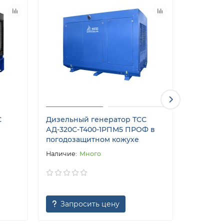
С
Дизельный генератор ТСС
Дизельн
АД-320С-Т400-1РПМ5 ПРОФ в
АД-320С
погодозащитном кожухе
погодоз
Много
Запросить цену
Запр