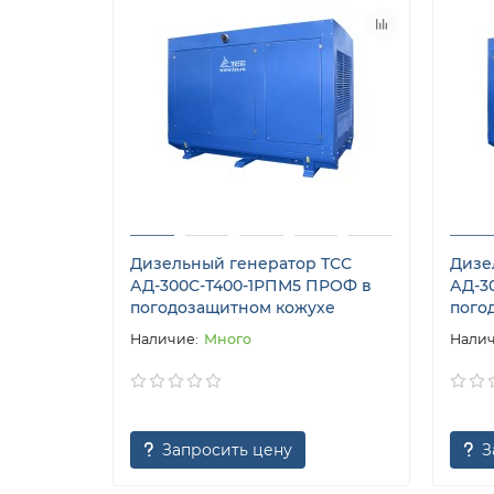
Дизельный генератор ТСС
Дизе
АД-300С-Т400-1РПМ5 ПРОФ в
АД-3
погодозащитном кожухе
пого
Много
Запросить цену
З