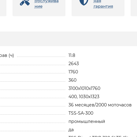
обслужива
ная
ние
гарантия
ав (ч)
11.8
2643
1760
360
3100x1010x1760
400, 1030х1323
36 месяцев/2000 моточасов
TSS-SA-300
промышленный
да