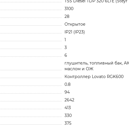
TSS Diesel TDP 320 6LTE (Steyr
3100
28
Открытое
IP21 (IP23)
1
3
6
глушитель, топливный бак, А
маслом и ОЖ
Контроллер Lovato RGK600
0.8
94
2642
413
330
375