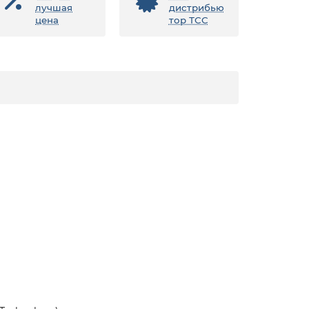
лучшая
дистрибью
цена
тор ТСС