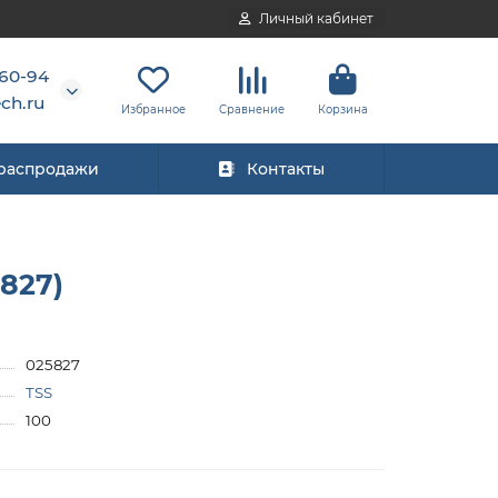
Личный кабинет
-60-94
ch.ru
Избранное
Сравнение
Корзина
 распродажи
Контакты
827)
025827
TSS
100