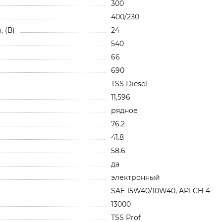
300
400/230
 (В)
24
540
66
690
TSS Diesel
11,596
рядное
76.2
41.8
58.6
да
электронный
SAE 15W40/10W40, API CH-4
13000
TSS Prof