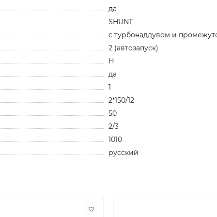
да
SHUNT
с турбонаддувом и промежут
2 (автозапуск)
Н
да
1
2*150/12
50
2/3
1010
русский