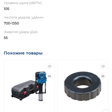
Уровень шума (dB/7м)
105
Частота ударов, уд/мин
700-1350
Энергия удара (Дж)
55
Похожие товары