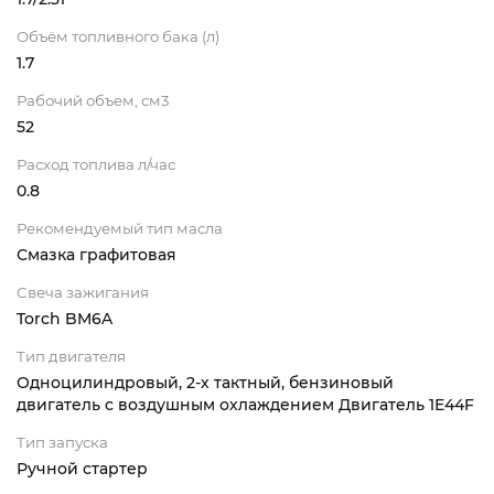
Объём топливного бака (л)
1.7
Рабочий объем, см3
52
Расход топлива л/час
0.8
Рекомендуемый тип масла
Смазка графитовая
Свеча зажигания
Torch BM6A
Тип двигателя
Одноцилиндровый, 2-х тактный, бензиновый
двигатель с воздушным охлаждением Двигатель 1E44F
Тип запуска
Ручной стартер