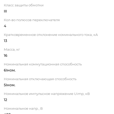
Класс защиты обмотки
III
Кол-во полюсов переключателя
4
Кратковременное отклонение номинального тока, кA
13
Масса, кг
16
Номинальная коммутационная способность
6Iном.
Номинальная отключающая способность
5Iном.
Номинальное импульсное напряжение Uimp, кВ
12
Номинальное напр., В