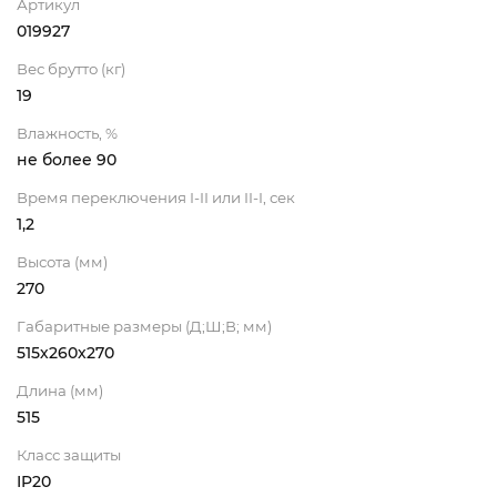
Артикул
019927
Вес брутто (кг)
19
Влажность, %
не более 90
Время переключения I-II или II-I, сек
1,2
Высота (мм)
270
Габаритные размеры (Д;Ш;В; мм)
515х260х270
Длина (мм)
515
Класс защиты
IP20