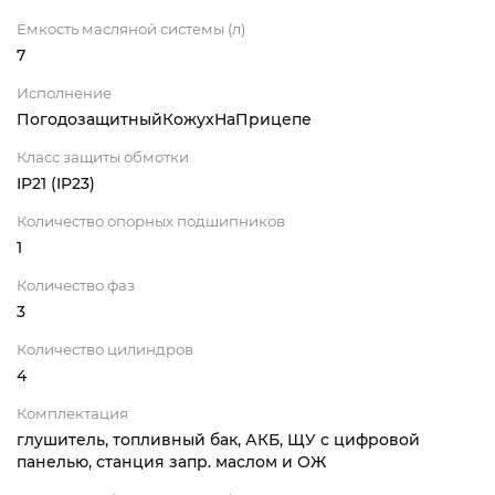
Ёмкость масляной системы (л)
7
Исполнение
ПогодозащитныйКожухНаПрицепе
Класс защиты обмотки
IP21 (IP23)
Количество опорных подшипников
1
Количество фаз
3
Количество цилиндров
4
Комплектация
глушитель, топливный бак, АКБ, ЩУ с цифровой
панелью, станция запр. маслом и ОЖ