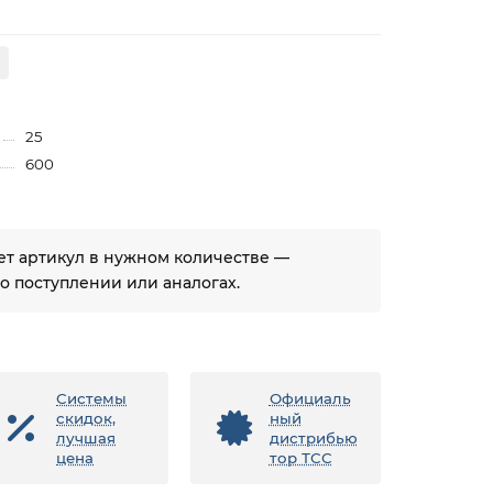
25
600
ует артикул в нужном количестве —
 поступлении или аналогах.
Системы
Официаль
скидок,
ный
лучшая
дистрибью
цена
тор ТСС