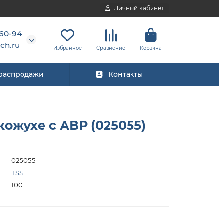
Личный кабинет
-60-94
ch.ru
Избранное
Сравнение
Корзина
 распродажи
Контакты
ожухе с АВР (025055)
025055
TSS
100