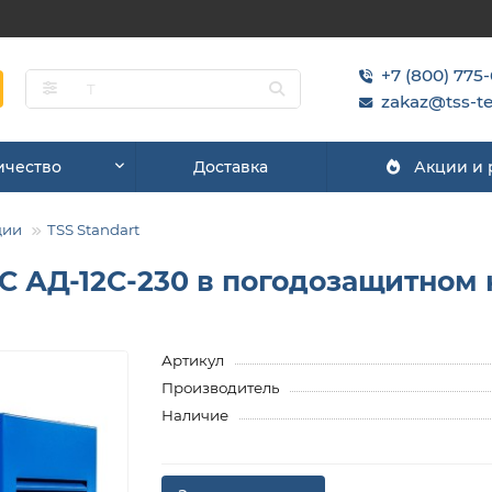
+7 (800) 775
zakaz@tss-te
ичество
Доставка
Акции и
ции
TSS Standart
 АД-12С-230 в погодозащитном к
Артикул
Производитель
Наличие