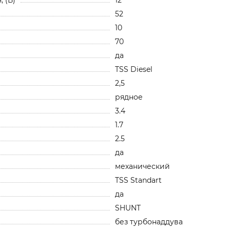
52
10
70
да
TSS Diesel
2,5
рядное
3.4
1.7
2.5
да
механический
TSS Standart
да
SHUNT
без турбонаддува