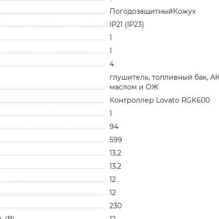
ПогодозащитныйКожух
IP21 (IP23)
1
1
4
глушитель, топливный бак, А
маслом и ОЖ
Контроллер Lovato RGK600
1
94
599
13.2
13.2
12
12
230
 (В)
12