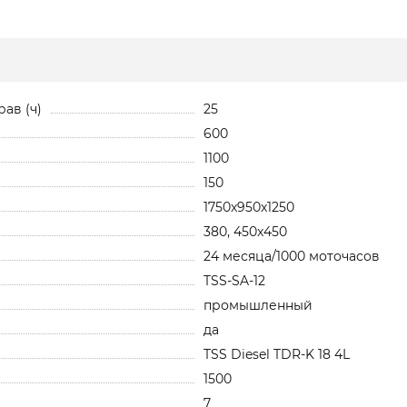
ав (ч)
25
600
1100
150
1750x950x1250
380, 450x450
24 месяца/1000 моточасов
TSS-SA-12
промышленный
да
TSS Diesel TDR-K 18 4L
1500
7