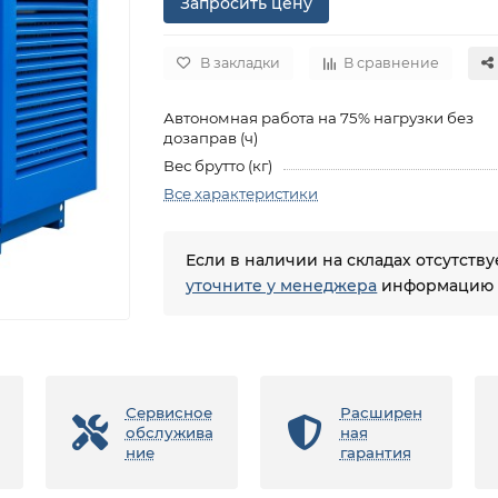
Запросить цену
В закладки
В сравнение
Автономная работа на 75% нагрузки без
дозаправ (ч)
Вес брутто (кг)
Все характеристики
Если в наличии на складах отсутств
уточните у менеджера
информацию о
Сервисное
Расширен
обслужива
ная
ние
гарантия