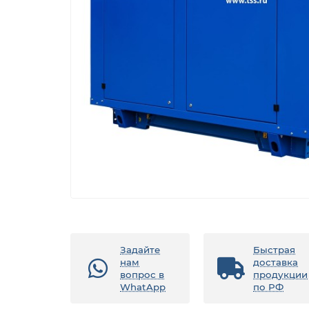
Задайте
Быстрая
нам
доставка
вопрос в
продукции
WhatApp
по РФ