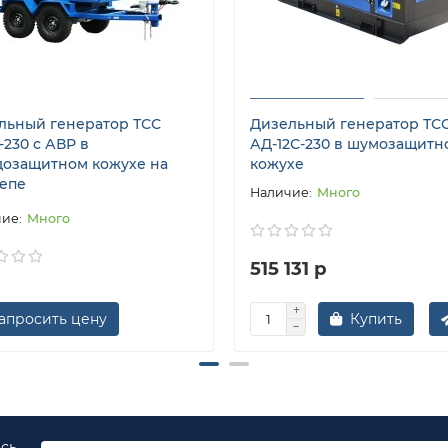
льный генератор ТСС
Дизельный генератор ТС
-230 с АВР в
АД-12С-230 в шумозащитн
дозащитном кожухе на
кожухе
епе
Много
Много
515 131 р
апросить цену
Купить
есь