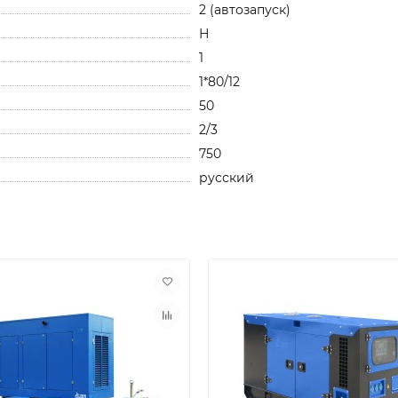
2 (автозапуск)
Н
1
1*80/12
50
2/3
750
русский