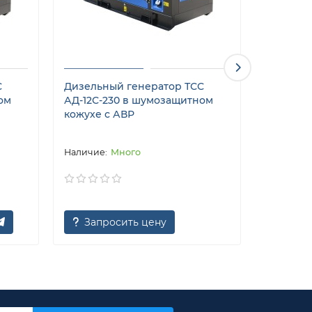
С
Дизельный генератор ТСС
Дизельн
ом
АД-12С-230 в шумозащитном
ЭД-12-2
кожухе с АВР
кожухе 
Много
Запросить цену
Запр