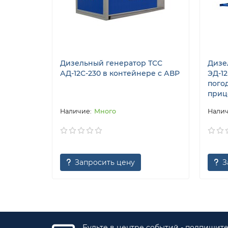
Дизельный генератор ТСС
Дизе
АД-12С-230 в контейнере с АВР
ЭД-12
пого
приц
Много
Запросить цену
З
Будьте в центре событий - подпишит