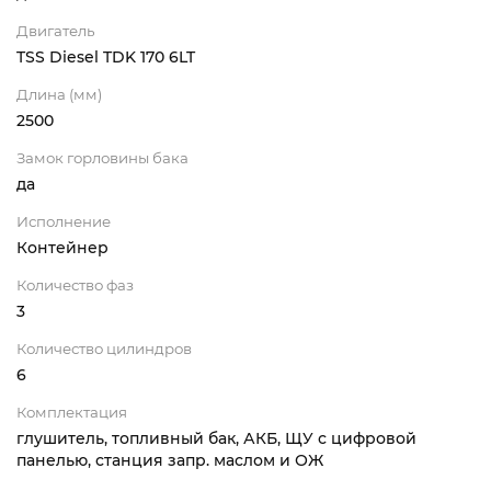
Двигатель
TSS Diesel TDK 170 6LT
Длина (мм)
2500
Замок горловины бака
да
Исполнение
Контейнер
Количество фаз
3
Количество цилиндров
6
Комплектация
глушитель, топливный бак, АКБ, ЩУ с цифровой
панелью, станция запр. маслом и ОЖ