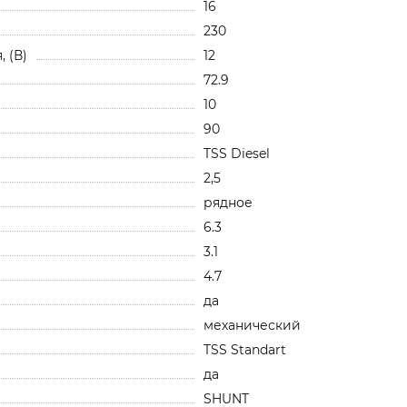
16
230
 (В)
12
72.9
10
90
TSS Diesel
2,5
рядное
6.3
3.1
4.7
да
механический
TSS Standart
да
SHUNT