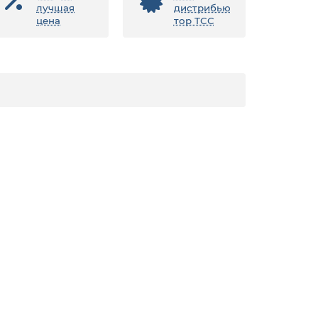
лучшая
дистрибью
цена
тор ТСС