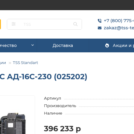
+7 (800) 775
zakaz@tss-te
ичество
Доставка
Акции и
ции
TSS Standart
 АД-16С-230 (025202)
Артикул
Производитель
Наличие
396 233 р