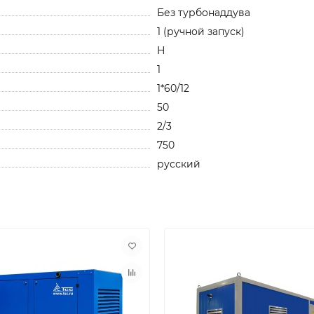
Без турбонаддува
1 (ручной запуск)
Н
1
1*60/12
50
2/3
750
русский