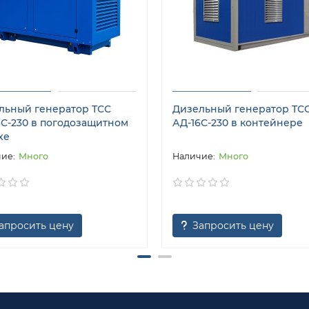
льный генератор ТСС
Дизельный генератор ТС
6С-230 в погодозащитном
АД-16С-230 в контейнере
хе
Много
Много
апросить цену
Запросить цену