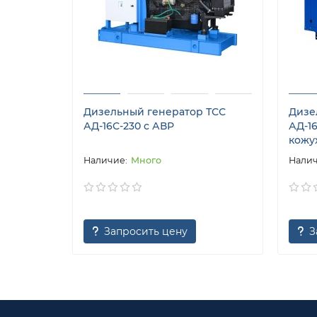
Дизельный генератор ТСС
Дизе
АД-16С-230 с АВР
АД-1
кожу
Много
Запросить цену
З