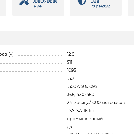
обслужива
ная
ние
гарантия
ав (ч)
12.8
511
1095
150
1500x750x1095
365, 450х450
24 месяца/1000 моточасов
TSS-SA-16 1ф.
промышленный
да