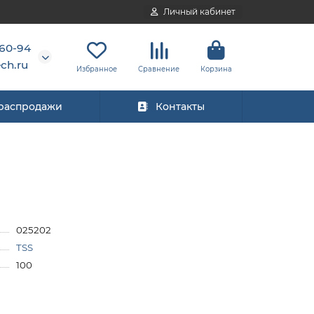
Личный кабинет
-60-94
ch.ru
Избранное
Сравнение
Корзина
 распродажи
Контакты
025202
TSS
100