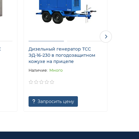
С
Дизельный генератор ТСС
Дизельн
ЭД-16-230 в погодозащитном
АД-16С-
кожухе на прицепе
кожухе 
Много
Запросить цену
Запр