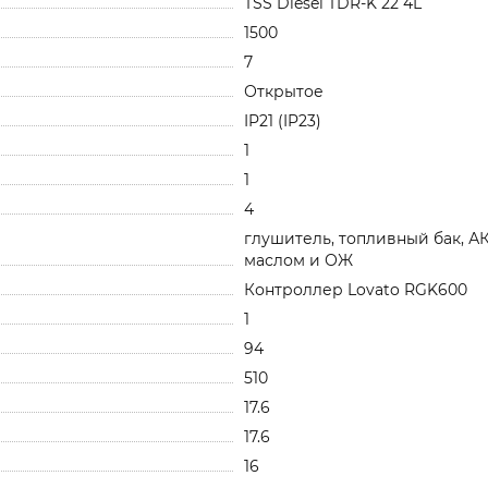
TSS Diesel TDR-K 22 4L
1500
7
Открытое
IP21 (IP23)
1
1
4
глушитель, топливный бак, А
маслом и ОЖ
Контроллер Lovato RGK600
1
94
510
17.6
17.6
16