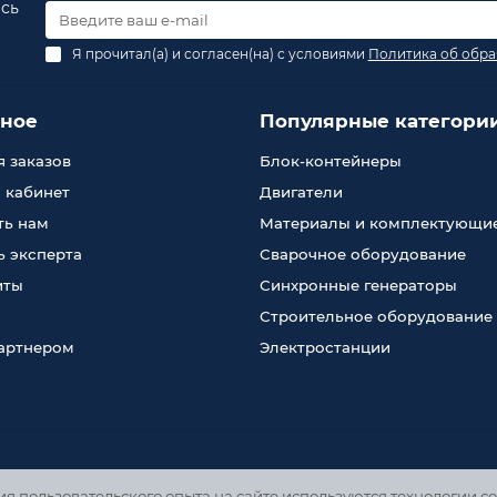
есь
Я прочитал(а) и согласен(на) с условиями
Политика об обра
зное
Популярные категори
 заказов
Блок-контейнеры
 кабинет
Двигатели
ть нам
Материалы и комплектующи
 эксперта
Сварочное оборудование
иты
Синхронные генераторы
Строительное оборудование
партнером
Электростанции
 пользовательского опыта на сайте используются технологии co