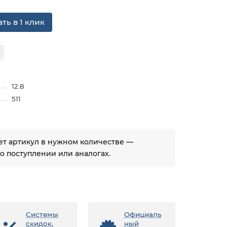
ть в 1 клик
12.8
511
ует артикул в нужном количестве —
 поступлении или аналогах.
Системы
Официаль
скидок,
ный