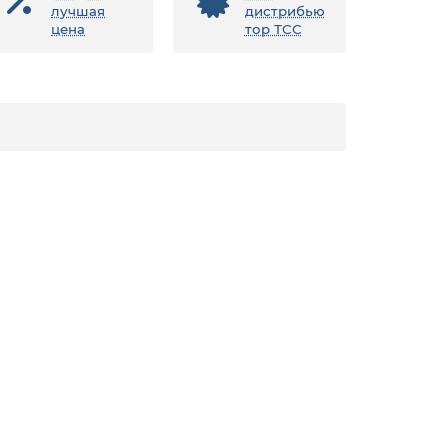
лучшая
дистрибью
цена
тор ТСС