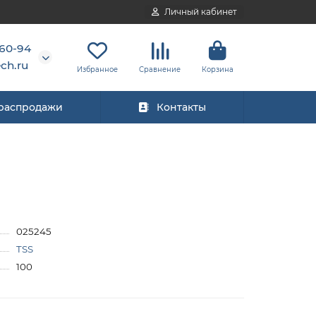
Личный кабинет
-60-94
ch.ru
Избранное
Сравнение
Корзина
 распродажи
Контакты
025245
TSS
100