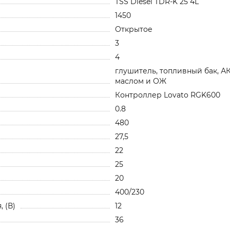
TSS Diesel TDR-K 25 4L
1450
Открытое
3
4
глушитель, топливный бак, А
маслом и ОЖ
Контроллер Lovato RGK600
0.8
480
27,5
22
25
20
400/230
 (В)
12
36