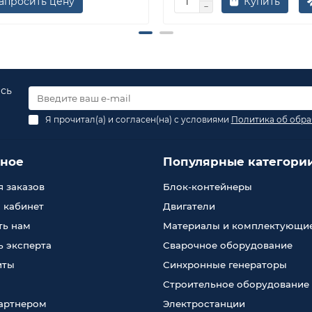
апросить цену
Купить
есь
Я прочитал(а) и согласен(на) с условиями
Политика об обра
зное
Популярные категори
 заказов
Блок-контейнеры
 кабинет
Двигатели
ть нам
Материалы и комплектующи
 эксперта
Сварочное оборудование
иты
Синхронные генераторы
Строительное оборудование
партнером
Электростанции