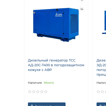
Дизельный генератор ТСС
Дизе
АД-20С-Т400 в погодозащитном
ЭД-20
кожухе с АВР
пого
приц
Много