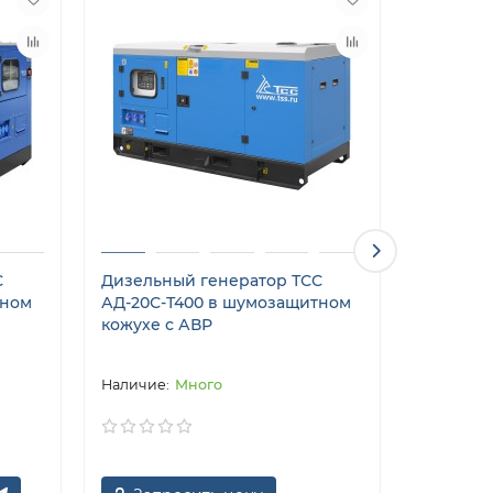
С
Дизельный генератор ТСС
Дизельн
тном
АД-20С-Т400 в шумозащитном
ЭД-20-Т
кожухе с АВР
кожухе 
Много