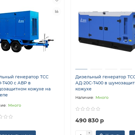
льный генератор ТСС
Дизельный генератор ТС
-Т400 с АВР в
АД-20С-Т400 в шумозащи
дозащитном кожухе на
кожухе
епе
Много
Много
490 830 р