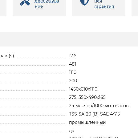
обслужива
ная
ние
гарантия
ав (ч)
17.6
481
1110
200
1450x610x1110
275, 550х490х165
24 месяца/1000 моточасов
TSS-SA-20 (B) SAE 4/7,5
промышленный
да