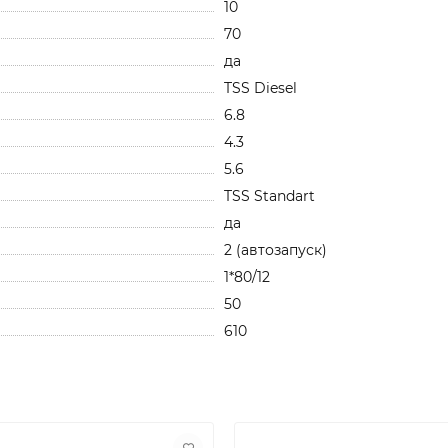
10
70
да
TSS Diesel
6.8
4.3
5.6
TSS Standart
да
2 (автозапуск)
1*80/12
50
610