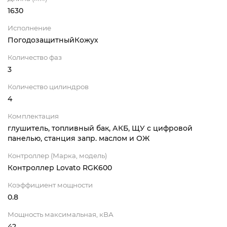
1630
Исполнение
ПогодозащитныйКожух
Количество фаз
3
Количество цилиндров
4
Комплектация
глушитель, топливный бак, АКБ, ЩУ с цифровой
панелью, станция запр. маслом и ОЖ
Контроллер (Марка, модель)
Контроллер Lovato RGK600
Коэффициент мощности
0.8
Мощность максимальная, кВА
42