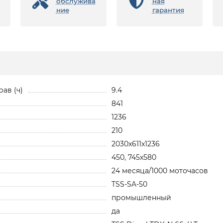
обслужива
ная
ние
гарантия
ав (ч)
9.4
841
1236
210
2030x611x1236
450, 745х580
24 месяца/1000 моточасов
TSS-SA-50
промышленный
да