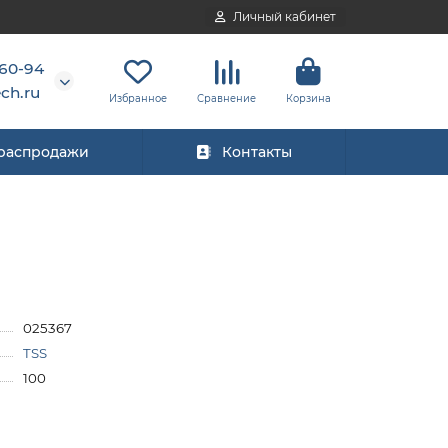
Личный кабинет
-60-94
ch.ru
Избранное
Сравнение
Корзина
 распродажи
Контакты
025367
TSS
100