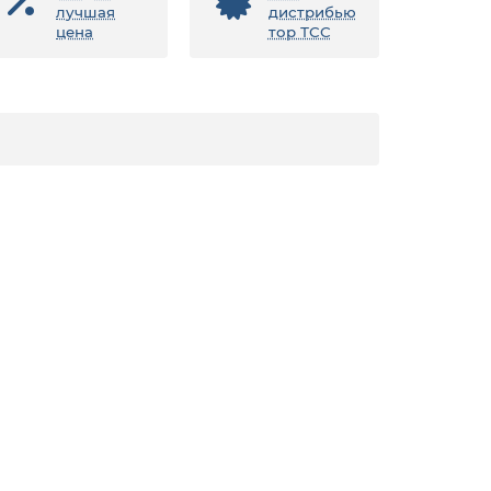
лучшая
дистрибью
цена
тор ТСС