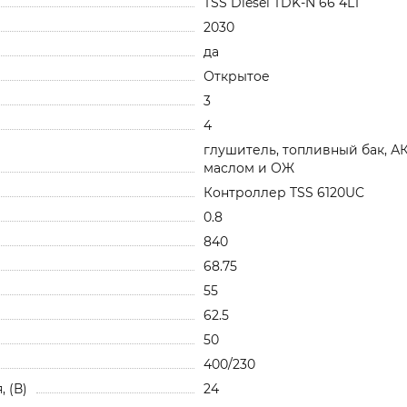
TSS Diesel TDK-N 66 4LT
2030
да
Открытое
3
4
глушитель, топливный бак, А
маслом и ОЖ
Контроллер TSS 6120UC
0.8
840
68.75
55
62.5
50
400/230
 (В)
24