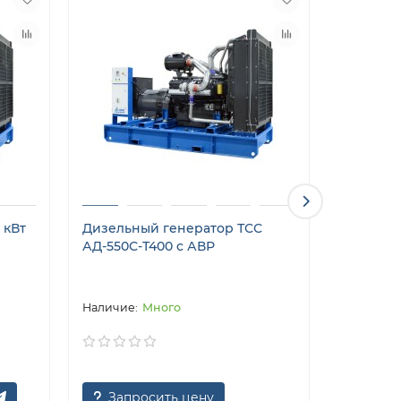
 кВт
Дизельный генератор ТСС
Дизельн
АД-550С-Т400 с АВР
АД-550С-
погодоз
Много
Запросить цену
Запр