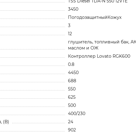
TSS Diesel TDA-N 550 12VTE
3450
ПогодозащитныйКожух
3
12
глушитель, топливный бак, А
маслом и ОЖ
Контроллер Lovato RGK600
0.8
4450
688
550
625
500
400/230
 (В)
24
902