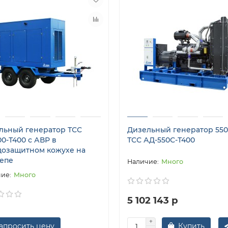
льный генератор ТСС
Дизельный генератор 550
0-Т400 с АВР в
ТСС АД-550С-Т400
дозащитном кожухе на
епе
Много
Много
5 102 143 р
апросить цену
Купить