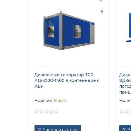
Дизельный генератор ТСС
Дизе
АД-500С-Т400 в контейнере с
ЭД-50
АВР
пого
приц
Много
Запросить цену
З