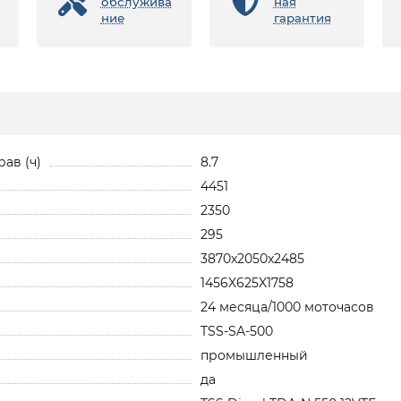
обслужива
ная
ние
гарантия
ав (ч)
8.7
4451
2350
295
3870x2050x2485
1456X625X1758
24 месяца/1000 моточасов
TSS-SA-500
промышленный
да