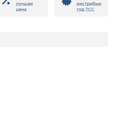
лучшая
дистрибью
цена
тор ТСС