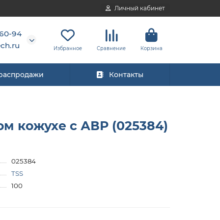
Личный кабинет
-60-94
ch.ru
Избранное
Сравнение
Корзина
 распродажи
Контакты
м кожухе с АВР (025384)
025384
TSS
100