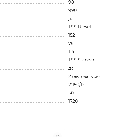
98
990
да
TSS Diesel
152
76
114
TSS Standart
да
2 (автозапуск)
2*150/12
50
1720