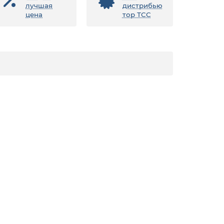
лучшая
дистрибью
цена
тор ТСС