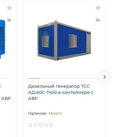
С
Дизельный генератор ТСС
Дизельн
АД-60С-Т400 в контейнере с
ЭД-60-Т4
с АВР
АВР
погодоз
прицепе
Много