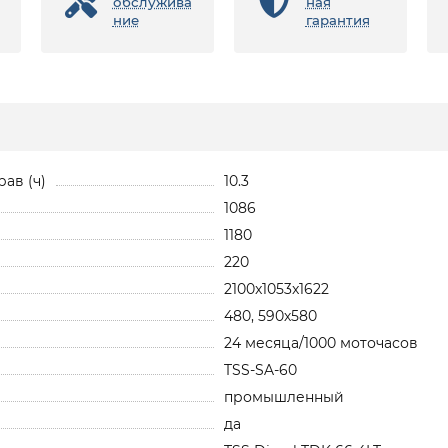
обслужива
ная
ние
гарантия
ав (ч)
10.3
1086
1180
220
2100x1053x1622
480, 590х580
24 месяца/1000 моточасов
TSS-SA-60
промышленный
да