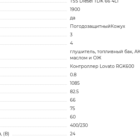
TSS Diesel TDK 66 4LT
1900
да
ПогодозащитныйКожух
3
4
глушитель, топливный бак, А
маслом и ОЖ
Контроллер Lovato RGK600
0.8
1085
82.5
66
75
60
400/230
 (В)
24