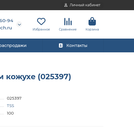
Личный кабинет
-60-94
ch.ru
Избранное
Сравнение
Корзина
 распродажи
Контакты
 кожухе (025397)
025397
TSS
100