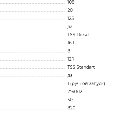
108
20
125
да
TSS Diesel
16.1
8
12.1
TSS Standart
да
1 (ручной запуск)
2*60/12
50
820