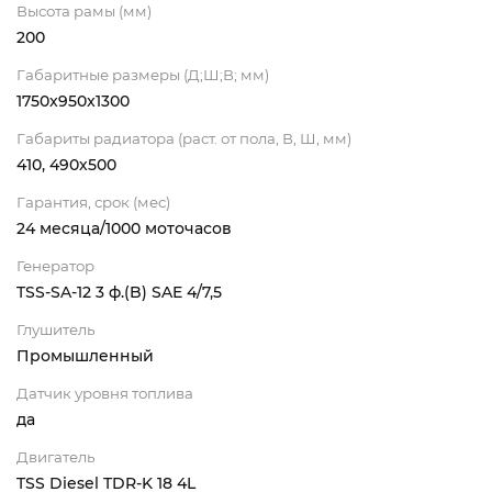
Высота рамы (мм)
200
Габаритные размеры (Д;Ш;В; мм)
1750x950x1300
Габариты радиатора (раст. от пола, В, Ш, мм)
410, 490х500
Гарантия, срок (мес)
24 месяца/1000 моточасов
Генератор
TSS-SA-12 3 ф.(B) SAE 4/7,5
Глушитель
Промышленный
Датчик уровня топлива
да
Двигатель
TSS Diesel TDR-K 18 4L