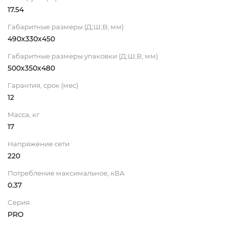
17.54
Габаритные размеры (Д;Ш;В; мм)
490х330х450
Габаритные размеры упаковки (Д;Ш;В; мм)
500х350х480
Гарантия, срок (мес)
12
Масса, кг
17
Напряжение сети
220
Потребление максимальное, кВА
0.37
Серия
PRO