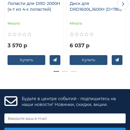
Лопасти для DRD 2000H
Диск для
(к-т из 4-х лопастей)
DRD1600L,1600H (D=780)
Много
Много
3 570 р
6 037 р
Купить
Купить
Будьте в центре событий - подпишитесь на
наши новости! Новинки, скидки, акции.