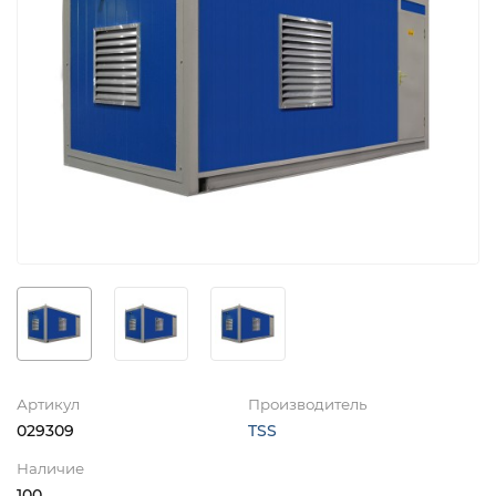
Артикул
Производитель
029309
TSS
Наличие
100