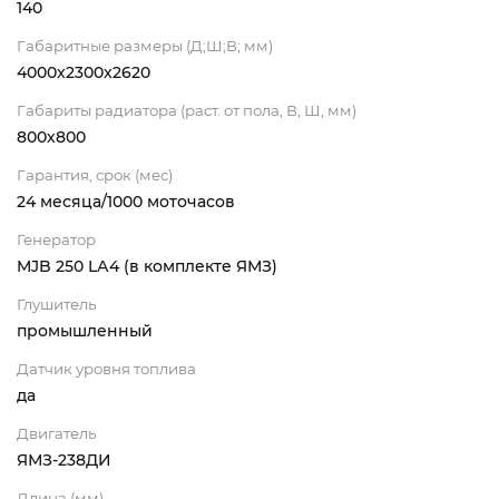
140
Габаритные размеры (Д;Ш;В; мм)
4000x2300x2620
Габариты радиатора (раст. от пола, В, Ш, мм)
800х800
Гарантия, срок (мес)
24 месяца/1000 моточасов
Генератор
MJB 250 LА4 (в комплекте ЯМЗ)
Глушитель
промышленный
Датчик уровня топлива
да
Двигатель
ЯМЗ-238ДИ
Длина (мм)