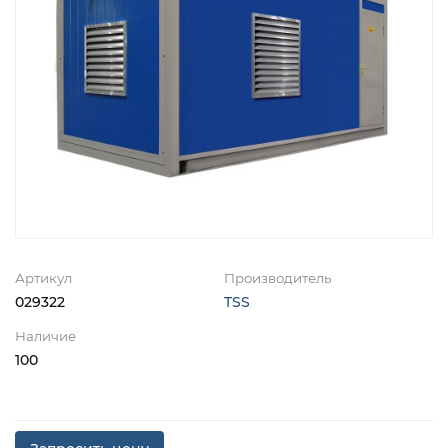
Артикул
Производитель
029322
TSS
Наличие
100