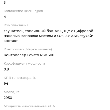
3
Количество цилиндров
4
Комплектация
глушитель, топливный бак, АКБ, ЩУ с цифровой
панелью, заправка маслом и ОЖ, ЗУ АКБ, "сухой"
контакт
Контроллер (Марка, модель)
Контроллер Lovato RGK600
Коэффициент мощности
0.8
КПД генератора, %
94
Масса, кг
2950
Мощность максимальная, кВА