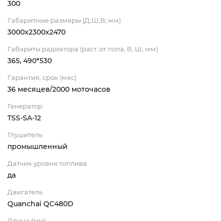
300
Габаритные размеры (Д;Ш;В; мм)
3000x2300x2470
Габариты радиатора (раст. от пола, В, Ш, мм)
365, 490*530
Гарантия, срок (мес)
36 месяцев/2000 моточасов
Генератор
TSS-SA-12
Глушитель
промышленный
Датчик уровня топлива
да
Двигатель
Quanchai QC480D
Длина (мм)