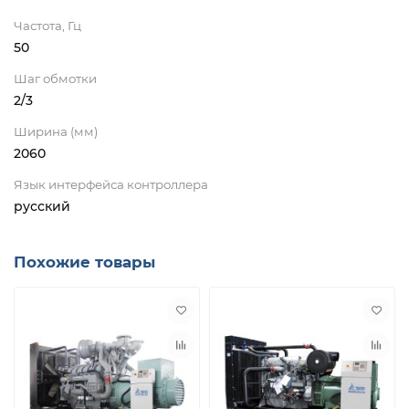
Частота, Гц
50
Шаг обмотки
2/3
Ширина (мм)
2060
Язык интерфейса контроллера
русский
Похожие товары