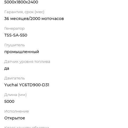
5000x1800x2400
Гарантия, срок (мес)
36 месяцев/2000 моточасов
Генератор
TSS-SA-550
Глушитель
промышленный
Датчик уровня топлива
да
Двигатель
Yuchai YC6TD900-D31
Длина (мм)
5000
Исполнение
Открытое
Класс защиты обмотки