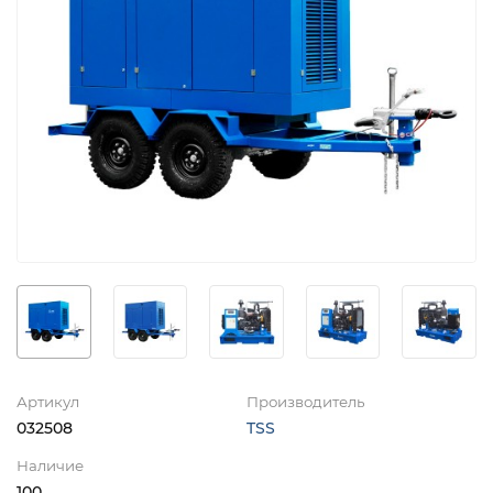
Артикул
Производитель
032508
TSS
Наличие
100