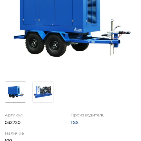
Артикул
Производитель
032720
TSS
Наличие
100