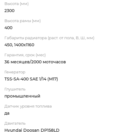
Высота (мм)
2300
Высота рамы (мм)
400
Габариты радиатора (раст. от пола, В, Ш, мм)
450, 1400x1160
Гарантия, срок (мес)
36 месяцев/2000 моточасов
Генератор
TSS-SA-400 SAE 1/14 (М17)
Глушитель
промышленный
Датчик уровня топлива
да
Двигатель
Hyundai Doosan DP158LD