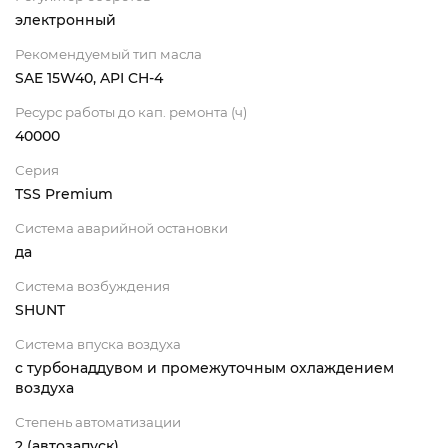
электронный
Рекомендуемый тип масла
SAE 15W40, API CH-4
Ресурс работы до кап. ремонта (ч)
40000
Серия
TSS Premium
Система аварийной остановки
да
Система возбуждения
SHUNT
Система впуска воздуха
с турбонаддувом и промежуточным охлаждением
воздуха
Степень автоматизации
2 (автозапуск)