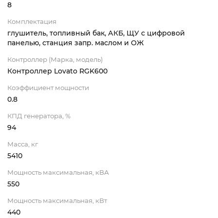
8
Комплектация
глушитель, топливный бак, АКБ, ЩУ с цифровой
панелью, станция запр. маслом и ОЖ
Контроллер (Марка, модель)
Контроллер Lovato RGK600
Коэффициент мощности
0.8
КПД генератора, %
94
Масса, кг
5410
Мощность максимальная, кВА
550
Мощность максимальная, кВт
440