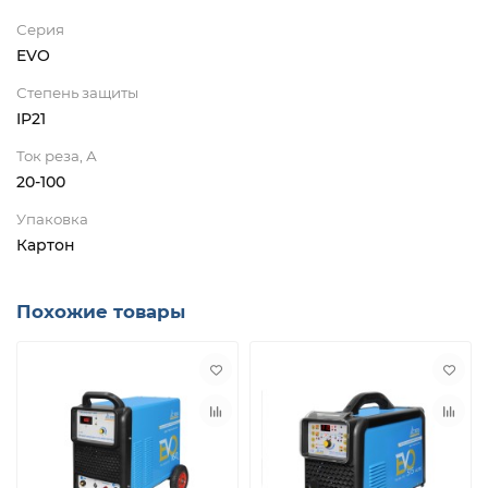
Серия
EVO
Степень защиты
IP21
Ток реза, А
20-100
Упаковка
Картон
Похожие товары