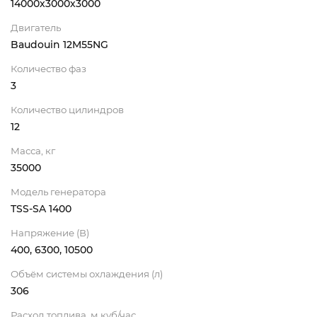
14000х3000х3000
Двигатель
Baudouin 12M55NG
Количество фаз
3
Количество цилиндров
12
Масса, кг
35000
Модель генератора
TSS-SA 1400
Напряжение (В)
400, 6300, 10500
Объём системы охлаждения (л)
306
Расход топлива, м.куб/час