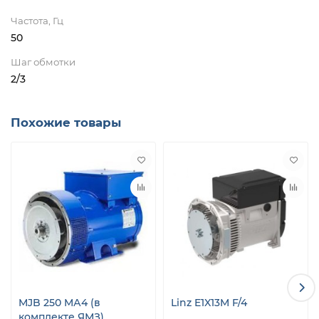
Частота, Гц
50
Шаг обмотки
2/3
Похожие товары
MJB 250 MА4 (в
Linz E1X13M F/4
комплекте ЯМЗ)