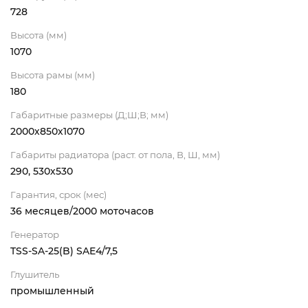
728
Высота (мм)
1070
Высота рамы (мм)
180
Габаритные размеры (Д;Ш;В; мм)
2000х850х1070
Габариты радиатора (раст. от пола, В, Ш, мм)
290, 530х530
Гарантия, срок (мес)
36 месяцев/2000 моточасов
Генератор
TSS-SA-25(B) SAE4/7,5
Глушитель
промышленный