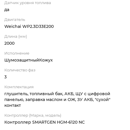
Датчик уровня топлива
да
Двигатель
Weichai WP2.3D33E200
Длина (мм)
2000
Исполнение
ШумозащитныйКожух
Количество фаз
3
Комплектация
глушитель, топливный бак, АКБ, ЩУ с цифровой
панелью, заправка маслом и ОЖ, ЗУ АКБ, "сухой"
контакт
Контроллер (Марка, модель)
Контроллер SMARTGEN HGM-6120 NC