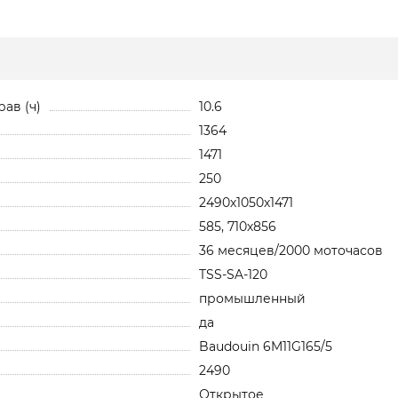
ав (ч)
10.6
1364
1471
250
2490х1050х1471
585, 710х856
36 месяцев/2000 моточасов
TSS-SA-120
промышленный
да
Baudouin 6M11G165/5
2490
Открытое