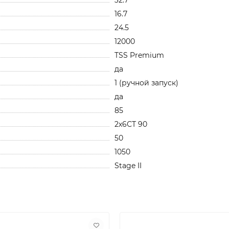
16.7
24.5
12000
TSS Premium
да
1 (ручной запуск)
да
85
2х6СТ 90
50
1050
Stage II