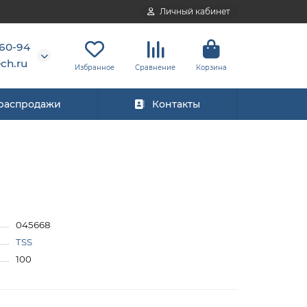
Личный кабинет
-60-94
ch.ru
Избранное
Сравнение
Корзина
 распродажи
Контакты
045668
TSS
100