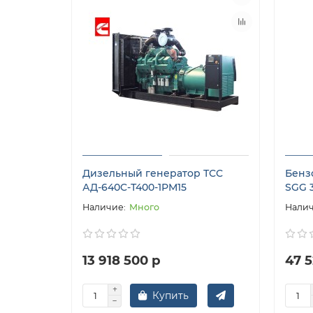
Дизельный генератор ТСС
Бенз
АД-640C-Т400-1РМ15
SGG 
Много
13 918 500 р
47 5
Купить