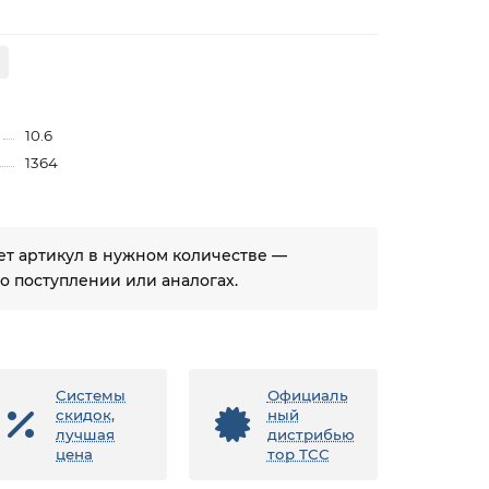
10.6
1364
ует артикул в нужном количестве —
 поступлении или аналогах.
Системы
Официаль
скидок,
ный
лучшая
дистрибью
цена
тор ТСС