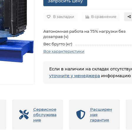
Запросить цену
В закладки
В сравнение
Автономная работа на 75% нагрузки без
дозаправ (ч)
Вес брутто (кг)
Все характеристики
Если в наличии на складах отсутств
уточните у менеджера
информацию о
Сервисное
Расширен
обслужива
ная
ние
гарантия