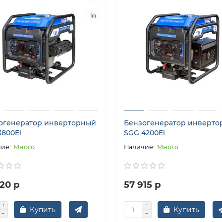
огенератор инверторный
Бензогенератор инверто
3800Ei
SGG 4200Ei
Много
Много
20 р
57 915 р
Купить
Купить