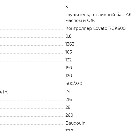
3
глушитель, топливный бак, А
маслом и ОЖ
Контроллер Lovato RGK600
0.8
1363
165
132
150
120
400/230
 (В)
24
216
28
260
Baudouin
32.7