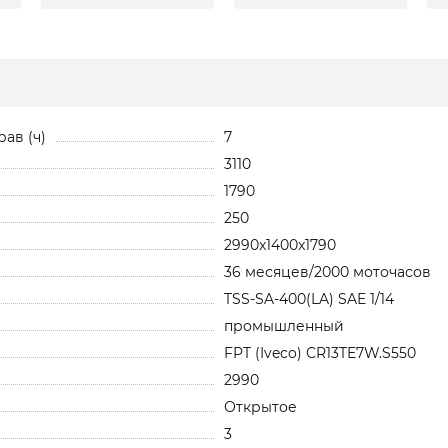
ав (ч)
7
3110
1790
250
2990x1400x1790
36 месяцев/2000 моточасов
TSS-SA-400(LA) SAE 1/14
промышленный
FPT (Iveco) CR13TE7W.S550
2990
Открытое
3