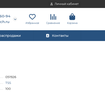
Личный кабинет
-60-94
ch.ru
Избранное
Сравнение
Корзина
 распродажи
Контакты
051926
TSS
100