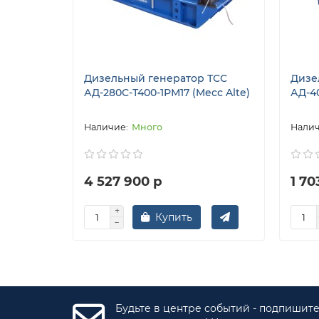
Дизельный генератор ТСС
Дизе
АД-280С-Т400-1РМ17 (Mecc Alte)
АД-4
Много
4 527 900 р
1 70
Купить
Будьте в центре событий - подпишит