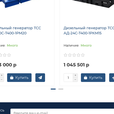
льный генератор ТСС
Дизельный генератор ТС
0С-Т400-1РМ20
АД-24С-Т400-1РКМ15
Много
Много
3 000 р
1 045 501 р
Купить
Купить
есь