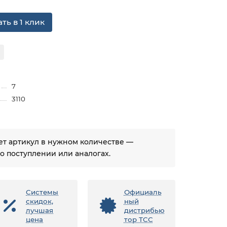
ть в 1 клик
7
3110
ует артикул в нужном количестве —
 поступлении или аналогах.
Системы
Официаль
скидок,
ный
лучшая
дистрибью
цена
тор ТСС