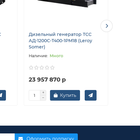
С
Дизельный генератор ТСС
Дизельн
АД-1200С-Т400-1РМ18 (Leroy
АД-2000С
Somer)
Somer)
Много
23 957 870 р
83 118 
Купить
Оформить подписку