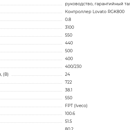
руководство, гарантийный та
Контроллер Lovato RGK800
0.8
3100
550
440
500
400
400/230
 (В)
24
722
38.1
550
FPT (Iveco)
100.6
51.5
80.2