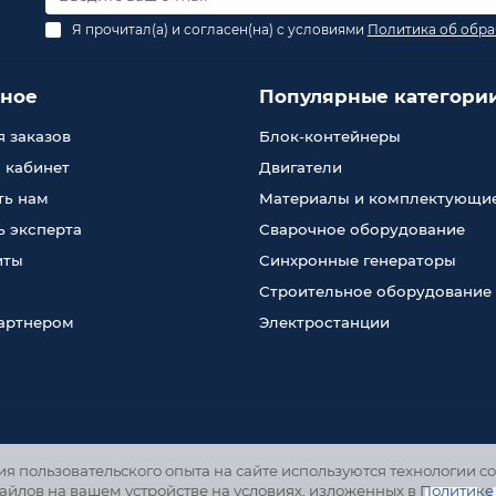
Я прочитал(а) и согласен(на) с условиями
Политика об обра
зное
Популярные категори
 заказов
Блок-контейнеры
 кабинет
Двигатели
ть нам
Материалы и комплектующи
 эксперта
Сварочное оборудование
иты
Синхронные генераторы
Строительное оборудование
партнером
Электростанции
 пользовательского опыта на сайте используются технологии co
айлов на вашем устройстве на условиях, изложенных в
Политике