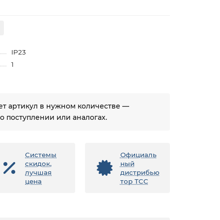
IP23
1
ует артикул в нужном количестве —
 поступлении или аналогах.
Системы
Официаль
скидок,
ный
лучшая
дистрибью
цена
тор ТСС