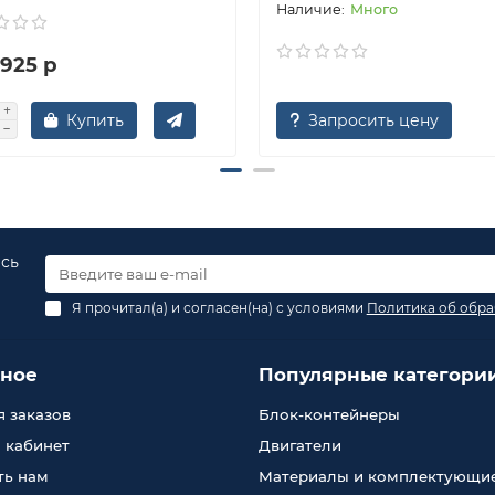
Много
 925 р
Купить
Запросить цену
есь
Я прочитал(а) и согласен(на) с условиями
Политика об обра
зное
Популярные категори
 заказов
Блок-контейнеры
 кабинет
Двигатели
ть нам
Материалы и комплектующи