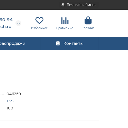
Личный кабинет
-60-94
ch.ru
Избранное
Сравнение
Корзина
 распродажи
Контакты
046259
TSS
100