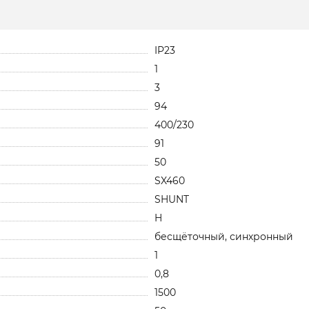
IP23
1
3
94
400/230
91
50
SX460
SHUNT
H
бесщёточный, синхронный
1
0,8
1500