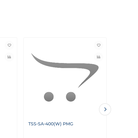
TSS-SA-400(W) PMG
TSS-SA-30