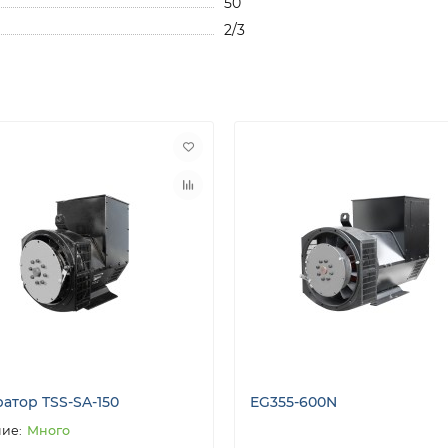
50
2/3
атор TSS-SA-150
EG355-600N
Много