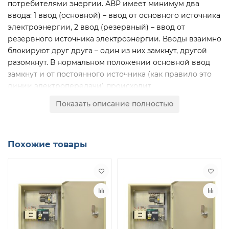
потребителями энергии. АВР имеет минимум два
ввода: 1 ввод (основной) – ввод от основного источника
электроэнергии, 2 ввод (резервный) – ввод от
резервного источника электроэнергии. Вводы взаимно
блокируют друг друга – один из них замкнут, другой
разомкнут. В нормальном положении основной ввод
замкнут и от постоянного источника (как правило это
линии электропередачи) происходит
электроснабжение потребителей. В случае попадания
Показать описание полностью
электропитания (или выхода качества электроэнергии
за рамки установленных значений) система автоматики
производит запуск генераторной установки. После
Похожие товары
выхода установки на рабочий режим, АВР производит
коммутацию потребителя электроэнергии на
резервный источник – генераторную установку. При
появлении электроэнергии надлежащего качества на
основном вводе, АВР (после установленной временной
задержки) производит обратную коммутацию
потребителя электроэнергии на основной источник
энергии. Система автоматики производит выключение