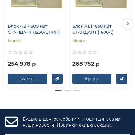
генераторной установки. АВР является отдельным,
самостоятельным устройством, не являющимся
составной частью генераторной установки. Если
Блок АВР 600 кВт
Блок АВР 650 кВт
генераторная установка изначально не имела АВР,
СТАНДАРТ (1250А, РКН)
СТАНДАРТ (1600А)
дооборудование установки можно произвести в любое
время.
Много
Много
254 978 р
268 752 р
Купить
Купить
Будьте в центре событий - подпишитесь на
наши новости! Новинки, скидки, акции.