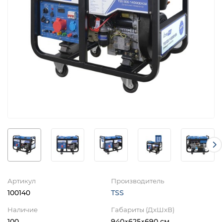
Артикул
Производитель
100140
TSS
Наличие
Габариты (ДхШхВ)
100
940×625×690 см